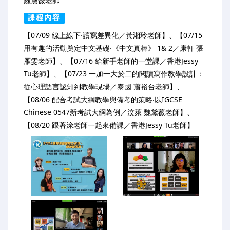
魏黛薇老師
課程內容
【07/09 線上線下‧讀寫差異化／黃湘玲老師】、【07/15
用有趣的活動奠定中文基礎‧《中文真棒》 1& 2／康軒 張
雁雯老師】、【07/16 給新手老師的一堂課／香港Jessy
Tu老師】、【07/23 一加一大於二的閱讀寫作教學設計：
從心理語言認知到教學現場／泰國 蕭裕台老師】、
【08/06 配合考試大綱教學與備考的策略‧以IGCSE
Chinese 0547新考試大綱為例／汶萊 魏黛薇老師】、
【08/20 跟著涂老師一起來備課／香港Jessy Tu老師】