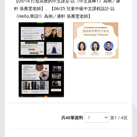
【05/14 打造高效的中文課堂‧以《中文真棒1》為例／康
軒 張雁雯老師】、【06/25 兒童中級中文課程設計‧以
《Hello,華語!》為例／康軒 張雁雯老師】
共40筆資料
第1 / 4頁