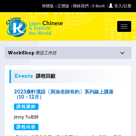
簡體版
正體版
聯絡我們
E-Book
登入/註冊
Toggl
navig
WorkShop
華語工作坊
Events
課程回顧
2023康軒漢語〔與涂老師有約〕系列線上講座
（10－12月）
課程講師
Jessy Tu老師
課程內容