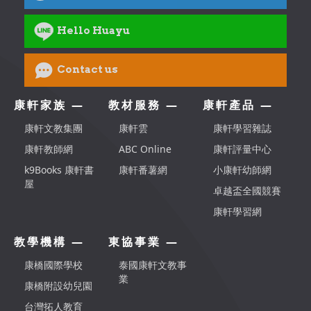
Hello Huayu
Contact us
康軒家族 —
教材服務 —
康軒產品 —
康軒文教集團
康軒雲
康軒學習雜誌
康軒教師網
ABC Online
康軒評量中心
k9Books 康軒書
康軒番薯網
小康軒幼師網
屋
卓越盃全國競賽
康軒學習網
教學機構 —
東協事業 —
康橋國際學校
泰國康軒文教事
業
康橋附設幼兒園
台灣拓人教育