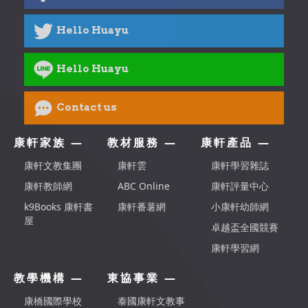
Hello Huayu
Hello Huayu
Contact us
康軒家族 —
教材服務 —
康軒產品 —
康軒文教集團
康軒雲
康軒學習雜誌
康軒教師網
ABC Online
康軒評量中心
k9Books 康軒書
康軒番薯網
小康軒幼師網
屋
卓越盃全國競賽
康軒學習網
教學機構 —
東協事業 —
康橋國際學校
泰國康軒文教事