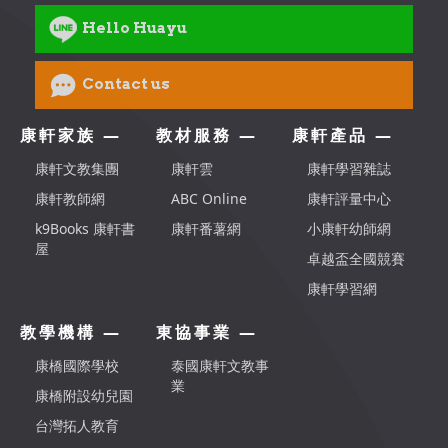
Hello Huayu
Contact us
康軒家族 —
教材服務 —
康軒產品 —
康軒文教集團
康軒雲
康軒學習雜誌
康軒教師網
ABC Online
康軒評量中心
k9Books 康軒書
康軒番薯網
小康軒幼師網
屋
卓越盃全國競賽
康軒學習網
教學機構 —
東協事業 —
康橋國際學校
泰國康軒文教事
業
康橋附設幼兒園
台灣拓人教育