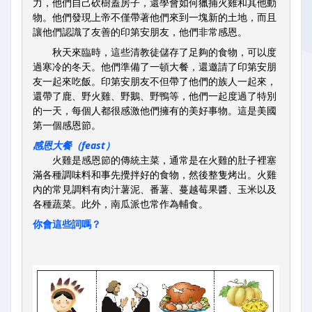
力，他們自己砍樹蓋房子，還學會如何獵捕火雞和其他動
物。他們發現上帝不僅帶著他們來到一塊新的土地，而且
讓他們認識了友善的印第安朋友，他們非常感恩。
秋天來臨時，這些清教徒儲存了足夠的食物，可以度
過寒冷的冬天。他們準備了一頓大餐，還邀請了印第安朋
友一起來吃飯。印第安朋友不但帶了他們的族人一起來，
還帶了鹿、野火雞、野鵝、野鴨等，他們一起度過了特別
的一天，每個人都很感激他們擁有的美好事物。這是美國
第一個感恩節。
感恩大餐（feast）
火雞是感恩節的傳統主菜，通常是在火雞的肚子裡塞
滿各種調味料和事先攪拌好的食物，然後整隻烤出。火雞
內的常見調料有肉汁薯泥、番薯、蔓越莓果醬、玉米以及
各種蔬菜。此外，南瓜派也常作為輔食。
你會這些詞嗎？