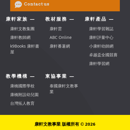
Contact us
康軒家族 —
教材服務 —
康軒產品 —
康軒文教集團
康軒雲
康軒學習雜誌
康軒教師網
ABC Online
康軒評量中心
k9Books 康軒書
康軒番薯網
小康軒幼師網
屋
卓越盃全國競賽
康軒學習網
教學機構 —
東協事業 —
康橋國際學校
泰國康軒文教事
業
康橋附設幼兒園
台灣拓人教育
康軒文教事業 版權所有 © 2026