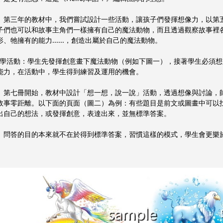
三年的教材中，我們嘗試設計一些活動，讓孩子們發揮想像力，以第五
子們也可以和故事主角們一樣擁有自己的魔法動物，而且透過觀察故事裡
形、牠擁有的能力......，創造出屬於自己的魔法動物。
教學活動：學生先發揮創意畫下魔法動物（例如下圖一），接著學生必須
能力，在活動中，學生得到練習及運用的機會。
七冊開始，教材中設計「想一想，說一說」活動，透過想像與討論，師
故事零距離。以下面的頁面（圖二）為例：有些題目是前文或圖畫中可以
出自己的想法，或發揮創意，表達出來，並無標準答案。
答的目的本來就不在於得到標準答案，習慣這樣的模式，學生會更樂