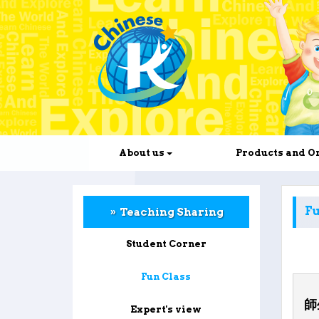
About us
Products and O
Fu
Teaching Sharing
Student Corner
Fun Class
師
Expert's view