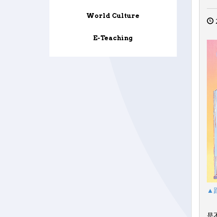
World Culture
E-Teaching
▲
坊
是