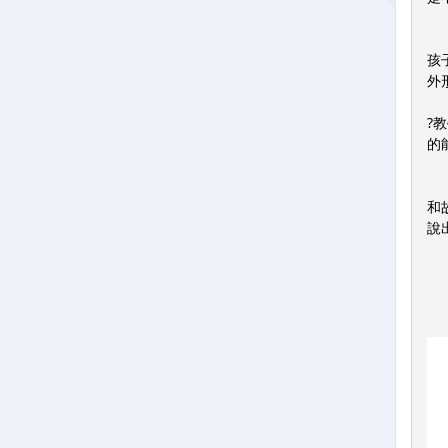
第
孩
外
?
的
第
和
說
問