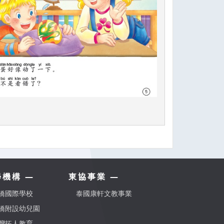
學機構 —
東協事業 —
橋國際學校
泰國康軒文教事業
橋附設幼兒園
灣拓人教育