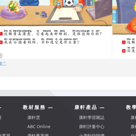
圖二
—
教材服務 —
康軒產品 —
教
團
康軒雲
康軒學習雜誌
康
ABC Online
康軒評量中心
康
康軒書屋
康軒番薯網
小康軒幼師網
台