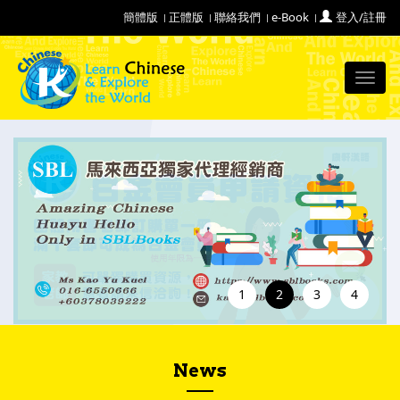
簡體版
正體版
聯絡我們
e-Book
登入/註冊
Toggl
navig
1
2
3
4
News