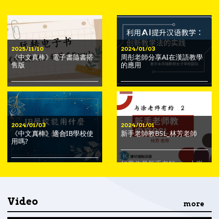
2025/11/10
2024/01/03
《中文真棒》電子書隨書搭
周彤老師分享AI在漢語教學
售版
的應用
《中文真棒》電子書隨書搭
你知道AI可以幫你什麼嗎？
售版上架囉！實用的功能，
透過ChatGPT和人工智慧影
讓教與學更方便有效率。
音工具，中文教師可以提升
教學方法，簡化課程計畫，
2024/01/03
2024/01/01
並培養學生更具創意的參
《中文真棒》適合IB學校使
新手老師教BSL_林芳老師
與，進而提高學習成果。究
用嗎?
竟要如何做，可以將AI這個
尖端技術有效地與語言教學
設計和考試評估相結合？這
如果你是新手老師，一上崗
次工作坊邀請到目前在澳大
IB學校鼓勵教師自編教材，
就要教IB，你不慌張嗎？應
利亞任教的周彤老師來分
是否有更好的作法?
該從哪裡入手呢？ 林芳老師
享。
多年來摸索、學習，她將整
理自己的經驗跟大家分享
Video
more